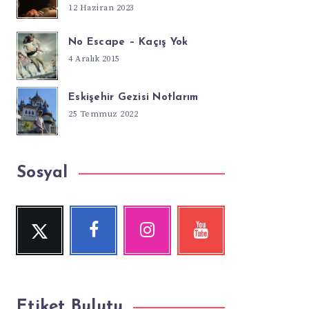
12 Haziran 2023
No Escape – Kaçış Yok
4 Aralık 2015
Eskişehir Gezisi Notlarım
25 Temmuz 2022
Sosyal
Twitter
Facebook
Instagram
YouTube
Beni
Beni
Fotoğraflarımız!
Videolara
Takip
Takip
göz
Et!
Et!
at!
Etiket Bulutu