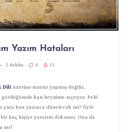
m Yazım Hataları
2
dakika
4
12
 Dili
üzerine mastır yapmış değiliz.
i gördüğümde kan beynime sıçrıyor. Peki
n yara ben yazınca düzelecek mi? Öyle
 bir kaç kişiye yararım dokunur. Onu da
a mı?