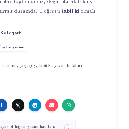
i olan toplumumuz, doğal olarak tabii ki
iştirmiş durumda. Doğrusu
tabii ki
olmalı.
Kategori:
leştiri yorum
,
,
,
,
kullanımı
şarj
şey
tabii ki
yazım hataları