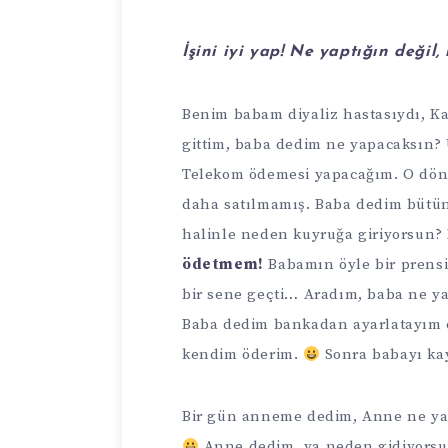
İşini iyi yap! Ne yaptığın değil,
Benim babam diyaliz hastasıydı, Kar
gittim, baba dedim ne yapacaksın? 
Telekom ödemesi yapacağım. O dön
daha satılmamış. Baba dedim bütün
halinle neden kuyruğa giriyorsun?
ödetmem!
Babamın öyle bir prensib
bir sene geçti… Aradım, baba ne y
Baba dedim bankadan ayarlatayım o
kendim öderim.
Sonra babayı kay
Bir gün anneme dedim, Anne ne ya
Anne dedim, ya neden gidiyorsu