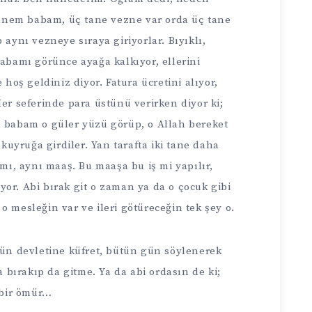
annem babam, üç tane vezne var orda üç tane
ynı vezneye sıraya giriyorlar. Bıyıklı,
bamı görünce ayağa kalkıyor, ellerini
hoş geldiniz diyor. Fatura ücretini alıyor,
 Her seferinde para üstünü verirken diyor ki;
 babam o güler yüzü görüp, o Allah bereket
kuyruğa girdiler. Yan tarafta iki tane daha
mı, aynı maaş. Bu maaşa bu iş mi yapılır,
yor. Abi bırak git o zaman ya da o çocuk gibi
o mesleğin var ve ileri götüreceğin tek şey o.
ün devletine küfret, bütün gün söylenerek
 bırakıp da gitme. Ya da abi ordasın de ki;
 bir ömür…