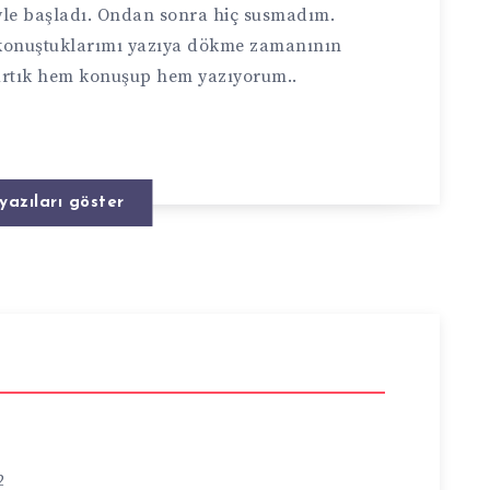
yle başladı. Ondan sonra hiç susmadım.
 konuştuklarımı yazıya dökme zamanının
 Artık hem konuşup hem yazıyorum..
yazıları göster
2