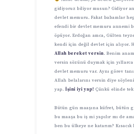
gidiyoruz biliyor musun? Gidiyor 
devlet memuru. Fakat babamlar hep a
efendi bir devlet memuru annemi ba
öpüyor. Erdoğan amca, Gülten teyze 
kendi için değil devlet için alıyor.
Allah bereket versin
. Benim anam
versin sözünü duymak için yıllarca 
devlet memuru var. Aynı görev tanı
Allah belalarını versin diye söyleni
yap.
İşini iyi yap!
Çünkü elinde tek 
Bütün gün maaşına küfret, bütün g
bu maaşa bu iş mi yapılır mı de ama
ben bu ülkeye ne katarım? Kısacık