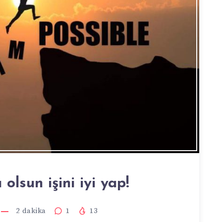
 olsun işini iyi yap!
2
dakika
1
13