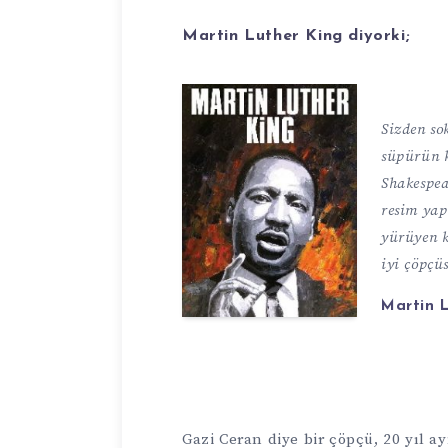
Martin Luther King diyorki;
Sizden so
süpürün k
Shakespea
resim yap
yürüyen 
iyi çöpçü
Martin 
Gazi Ceran diye bir çöpçü, 20 yıl 