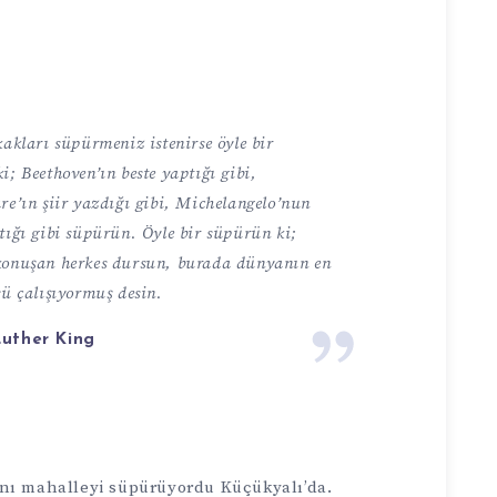
kakları süpürmeniz istenirse öyle bir
i; Beethoven’ın beste yaptığı gibi,
re’ın şiir yazdığı gibi, Michelangelo’nun
tığı gibi süpürün. Öyle bir süpürün ki;
konuşan herkes dursun, burada dünyanın en
sü çalışıyormuş desin.
Luther King
aynı mahalleyi süpürüyordu Küçükyalı’da.