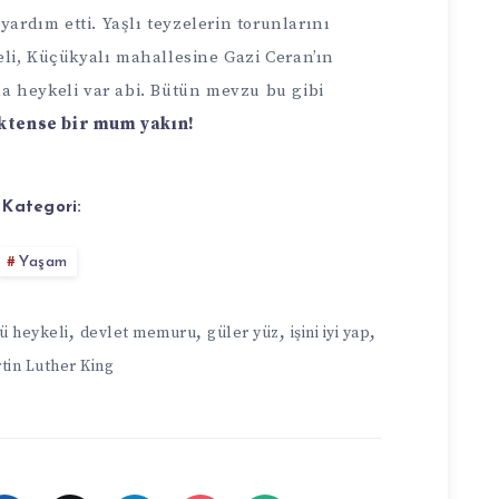
ardım etti. Yaşlı teyzelerin torunlarını
eli, Küçükyalı mahallesine Gazi Ceran’ın
da heykeli var abi. Bütün mevzu bu gibi
ktense bir mum yakın!
Kategori:
Yaşam
,
,
,
,
ü heykeli
devlet memuru
güler yüz
işini iyi yap
tin Luther King