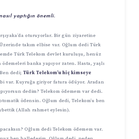
 nasıl yaptığın önemli.
şıyaka’da oturuyorlar. Bir gün ziyaretine
Üzerinde takım elbise var. Oğlum dedi Türk
emde Türk Telekom devlet kuruluşu, henüz
 ödemeleri banka yapıyor zaten. Hasta, yaşlı
 Ben dedi;
Türk Telekom’u hiç kimseye
i var. Kuyruğa giriyor fatura ödüyor. Aradan
apıyorsun dedim? Telekom ödemem var dedi.
tomatik ödensin. Oğlum dedi, Telekom’u ben
bettik (Allah rahmet eylesin).
pacaksın? Oğlum dedi Telekom ödemem var.
nuz ben hallederim. Oğlum dedi, neden