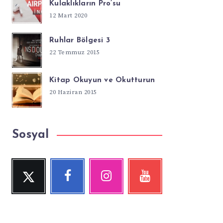
Kulaklıkların Pro’su
12 Mart 2020
Ruhlar Bölgesi 3
22 Temmuz 2015
Kitap Okuyun ve Okutturun
20 Haziran 2015
Sosyal
Twitter
Facebook
Instagram
YouTube
Beni
Beni
Fotoğraflarımız!
Videolara
Takip
Takip
göz
Et!
Et!
at!