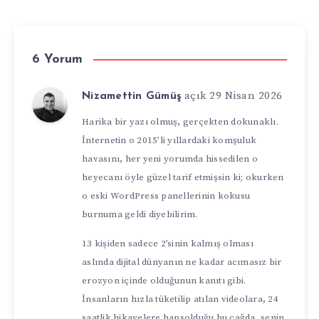
6 Yorum
açık 29 Nisan 2026
Nizamettin Gümüş
Harika bir yazı olmuş, gerçekten dokunaklı.
İnternetin o 2015’li yıllardaki komşuluk
havasını, her yeni yorumda hissedilen o
heyecanı öyle güzel tarif etmişsin ki; okurken
o eski WordPress panellerinin kokusu
burnuma geldi diyebilirim.
13 kişiden sadece 2’sinin kalmış olması
aslında dijital dünyanın ne kadar acımasız bir
erozyon içinde olduğunun kanıtı gibi.
İnsanların hızla tüketilip atılan videolara, 24
saatlik hikayelere hapsolduğu bu çağda, senin