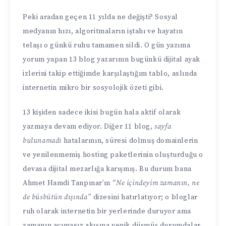
Peki aradan geçen 11 yılda ne değişti? Sosyal
medyanın hızı, algoritmaların iştahı ve hayatın
telaşı o günkü ruhu tamamen sildi. O gün yazıma
yorum yapan 13 blog yazarının bugünkü dijital ayak
izlerini takip ettiğimde karşılaştığım tablo, aslında
internetin mikro bir sosyolojik özeti gibi.
13 kişiden sadece ikisi bugün hala aktif olarak
yazmaya devam ediyor. Diğer 11 blog,
sayfa
bulunamadı
hatalarının, süresi dolmuş domainlerin
ve yenilenmemiş hosting paketlerinin oluşturduğu o
devasa dijital mezarlığa karışmış. Bu durum bana
Ahmet Hamdi Tanpınar’ın
“Ne içindeyim zamanın, ne
de büsbütün dışında”
dizesini hatırlatıyor; o bloglar
ruh olarak internetin bir yerlerinde duruyor ama
zamanın acımasız akışına yenik düşmüş durumdalar.