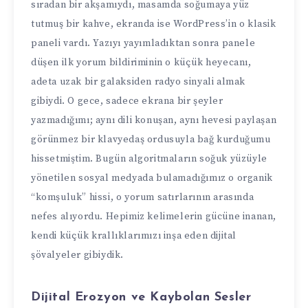
sıradan bir akşamıydı, masamda soğumaya yüz
tutmuş bir kahve, ekranda ise WordPress’in o klasik
paneli vardı. Yazıyı yayımladıktan sonra panele
düşen ilk yorum bildiriminin o küçük heyecanı,
adeta uzak bir galaksiden radyo sinyali almak
gibiydi. O gece, sadece ekrana bir şeyler
yazmadığımı; aynı dili konuşan, aynı hevesi paylaşan
görünmez bir klavyedaş ordusuyla bağ kurduğumu
hissetmiştim. Bugün algoritmaların soğuk yüzüyle
yönetilen sosyal medyada bulamadığımız o organik
“komşuluk” hissi, o yorum satırlarının arasında
nefes alıyordu. Hepimiz kelimelerin gücüne inanan,
kendi küçük krallıklarımızı inşa eden dijital
şövalyeler gibiydik.
Dijital Erozyon ve Kaybolan Sesler