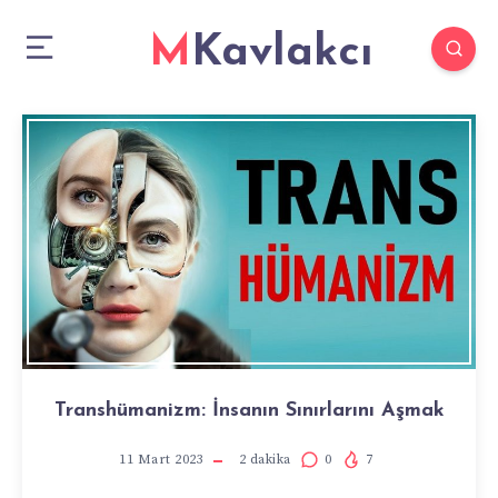
MKavlakcı
Transhümanizm: İnsanın Sınırlarını Aşmak
11 Mart 2023
2
dakika
0
7