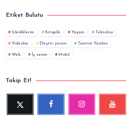
Etiket Bulutu
İzlediklerim
Kitaplık
Yaşam
Teknoloji
Videolar
Eleştiri yorum
Tanıtım Yazıları
Web
İç sesim
Mobil
Takip Et!
Twitter
Facebook
Instagram
YouTube
Beni
Beni
Fotoğraflarımız!
Videolara
Takip
Takip
göz
Et!
Et!
at!