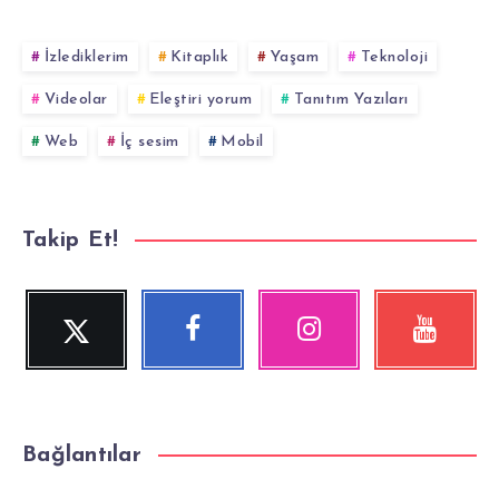
İzlediklerim
Kitaplık
Yaşam
Teknoloji
Videolar
Eleştiri yorum
Tanıtım Yazıları
Web
İç sesim
Mobil
Takip Et!
Twitter
Facebook
Instagram
YouTube
Beni
Beni
Fotoğraflarımız!
Videolara
Takip
Takip
göz
Et!
Et!
at!
Bağlantılar