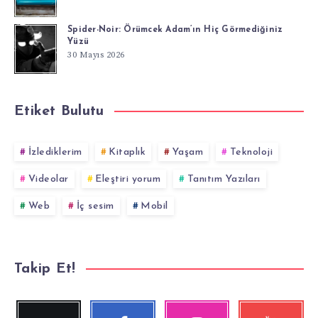
Spider-Noir: Örümcek Adam’ın Hiç Görmediğiniz
Yüzü
30 Mayıs 2026
Etiket Bulutu
İzlediklerim
Kitaplık
Yaşam
Teknoloji
Videolar
Eleştiri yorum
Tanıtım Yazıları
Web
İç sesim
Mobil
Takip Et!
Twitter
Facebook
Instagram
YouTube