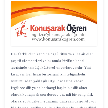
Her farklı dilin kendine özgü ritim ve ruha ait olan
çeşitli elementleri ve bununla birlikte kendi
içerisinde tanıdığı kültürel unsurları vardır. Yani
kısacası, her lisan bir zenginlik niteliğindedir.
Günümüzden yaklaşık 10 yıl öncesine kadar
İngilizce dili ya da herhangi başka bir dili akıcı
olarak konuşmak son derece önemli bir zenginlik
olarak görülürken, günümüz dünyasında görülüyor