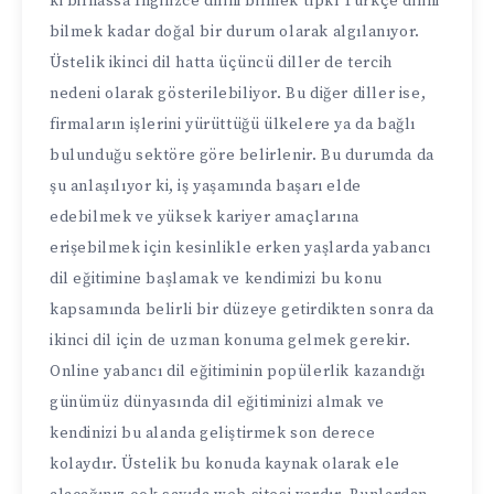
ki bilhassa İngilizce dilini bilmek tıpkı Türkçe dilini
bilmek kadar doğal bir durum olarak algılanıyor.
Üstelik ikinci dil hatta üçüncü diller de tercih
nedeni olarak gösterilebiliyor. Bu diğer diller ise,
firmaların işlerini yürüttüğü ülkelere ya da bağlı
bulunduğu sektöre göre belirlenir. Bu durumda da
şu anlaşılıyor ki, iş yaşamında başarı elde
edebilmek ve yüksek kariyer amaçlarına
erişebilmek için kesinlikle erken yaşlarda yabancı
dil eğitimine başlamak ve kendimizi bu konu
kapsamında belirli bir düzeye getirdikten sonra da
ikinci dil için de uzman konuma gelmek gerekir.
Online yabancı dil eğitiminin popülerlik kazandığı
günümüz dünyasında dil eğitiminizi almak ve
kendinizi bu alanda geliştirmek son derece
kolaydır. Üstelik bu konuda kaynak olarak ele