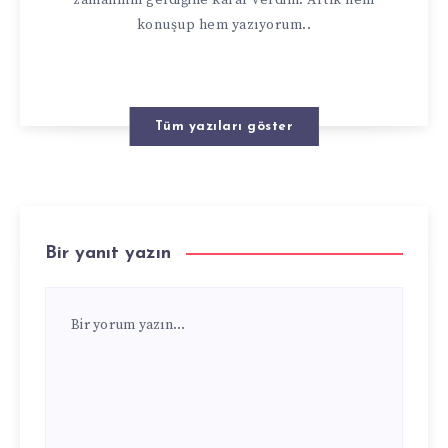
zamanının geldiğine karar verdim. Artık hem
konuşup hem yazıyorum..
Tüm yazıları göster
Bir yanıt yazın