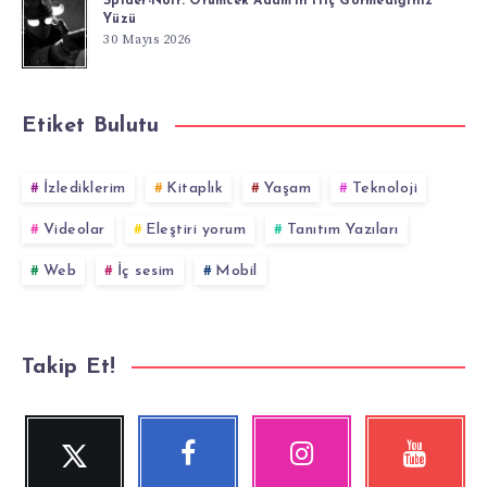
Spider-Noir: Örümcek Adam’ın Hiç Görmediğiniz
Yüzü
30 Mayıs 2026
Etiket Bulutu
İzlediklerim
Kitaplık
Yaşam
Teknoloji
Videolar
Eleştiri yorum
Tanıtım Yazıları
Web
İç sesim
Mobil
Takip Et!
Twitter
Facebook
Instagram
YouTube
Beni
Beni
Fotoğraflarımız!
Videolara
Takip
Takip
göz