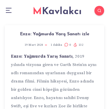
MKavlakcı
Enzo: Yağmurda Yarış Sanatı izle
19 Mart 2024
1
dakika
0
132
Enzo: Yağmurda Yarış Sanatı
, 2019
yılında vizyona giren ve Garth Stein’ın aynı
adlı romanından uyarlanan duygusal bir
drama filmi. Filmin hikayesi, Enzo adında
bir golden cinsi köpeğin gözünden
anlatılıyor. Enzo, hayatını sahibi Denny
Swift, eşi Eve ve kızları Zoe ile birlikte