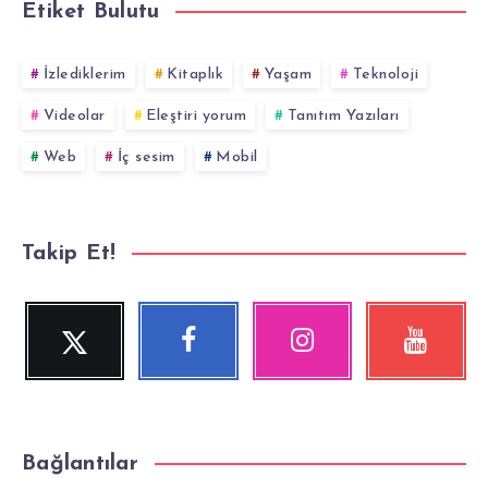
Etiket Bulutu
İzlediklerim
Kitaplık
Yaşam
Teknoloji
Videolar
Eleştiri yorum
Tanıtım Yazıları
Web
İç sesim
Mobil
Takip Et!
Twitter
Facebook
Instagram
YouTube
Beni
Beni
Fotoğraflarımız!
Videolara
Takip
Takip
göz
Et!
Et!
at!
Bağlantılar