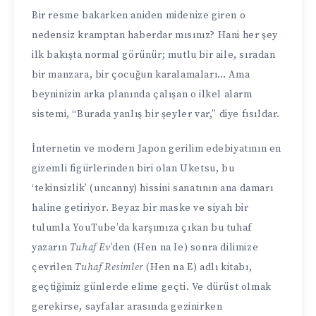
Bir resme bakarken aniden midenize giren o
nedensiz kramptan haberdar mısınız? Hani her şey
ilk bakışta normal görünür; mutlu bir aile, sıradan
bir manzara, bir çocuğun karalamaları… Ama
beyninizin arka planında çalışan o ilkel alarm
sistemi, “Burada yanlış bir şeyler var,” diye fısıldar.
İnternetin ve modern Japon gerilim edebiyatının en
gizemli figürlerinden biri olan Uketsu, bu
‘tekinsizlik’ (uncanny) hissini sanatının ana damarı
haline getiriyor. Beyaz bir maske ve siyah bir
tulumla YouTube’da karşımıza çıkan bu tuhaf
yazarın
Tuhaf Ev
’den (Hen na Ie) sonra dilimize
çevrilen
Tuhaf Resimler
(Hen na E) adlı kitabı,
geçtiğimiz günlerde elime geçti. Ve dürüst olmak
gerekirse, sayfalar arasında gezinirken