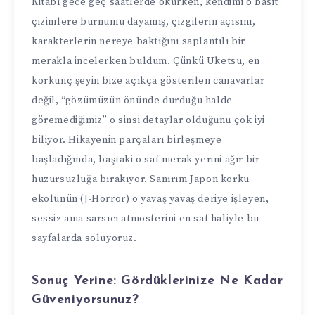
Kitabı gece geç saatlerde okurken, kendimi o basit
çizimlere burnumu dayamış, çizgilerin açısını,
karakterlerin nereye baktığını saplantılı bir
merakla incelerken buldum. Çünkü Uketsu, en
korkunç şeyin bize açıkça gösterilen canavarlar
değil, “gözümüzün önünde durduğu halde
göremediğimiz” o sinsi detaylar olduğunu çok iyi
biliyor. Hikayenin parçaları birleşmeye
başladığında, baştaki o saf merak yerini ağır bir
huzursuzluğa bırakıyor. Sanırım Japon korku
ekolünün (J-Horror) o yavaş yavaş deriye işleyen,
sessiz ama sarsıcı atmosferini en saf haliyle bu
sayfalarda soluyoruz.
Sonuç Yerine: Gördüklerinize Ne Kadar
Güveniyorsunuz?