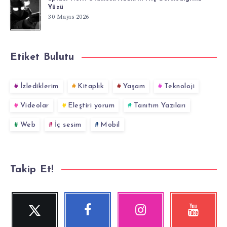
Yüzü
30 Mayıs 2026
Etiket Bulutu
İzlediklerim
Kitaplık
Yaşam
Teknoloji
Videolar
Eleştiri yorum
Tanıtım Yazıları
Web
İç sesim
Mobil
Takip Et!
Twitter
Facebook
Instagram
YouTube
Beni
Beni
Fotoğraflarımız!
Videolara
Takip
Takip
göz