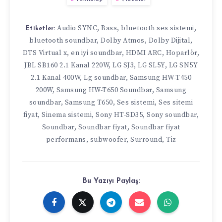
Audio SYNC
,
Bass
,
bluetooth ses sistemi
,
Etiketler:
bluetooth soundbar
,
Dolby Atmos
,
Dolby Dijital
,
DTS Virtual x
,
en iyi soundbar
,
HDMI ARC
,
Hoparlör
,
JBL SB160 2.1 Kanal 220W
,
LG SJ3
,
LG SL5Y
,
LG SN5Y
2.1 Kanal 400W
,
Lg soundbar
,
Samsung HW-T450
200W
,
Samsung HW-T650 Soundbar
,
Samsung
soundbar
,
Samsung T650
,
Ses sistemi
,
Ses sitemi
fiyat
,
Sinema sistemi
,
Sony HT-SD35
,
Sony soundbar
,
Soundbar
,
Soundbar fiyat
,
Soundbar fiyat
performans
,
subwoofer
,
Surround
,
Tiz
Bu Yazıyı Paylaş: