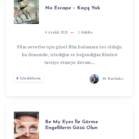
NO
No Escape – Kaçış Yok
ESCAPE
–
4 Aralık 2015
1
dakika
KAÇIŞ
Film severler için güzel film bulmanın zor olduğu
bu dönemde, izlediğim ve beğendiğim filmleri
YOK
tavsiye etmeye devam…
İzlediklerim
M. Kavlakcı
BE
Be My Eyes İle Görme
Engellilerin Gözü Olun
MY