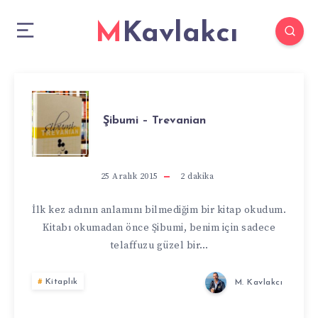
MKavlakcı
ŞIBUMI
Şibumi – Trevanian
–
TREVANIAN
25 Aralık 2015
2
dakika
İlk kez adının anlamını bilmediğim bir kitap okudum.
Kitabı okumadan önce Şibumi, benim için sadece
telaffuzu güzel bir…
Kitaplık
M. Kavlakcı