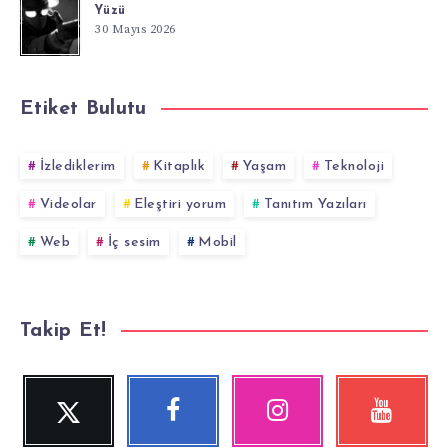
Yüzü
30 Mayıs 2026
Etiket Bulutu
İzlediklerim
Kitaplık
Yaşam
Teknoloji
Videolar
Eleştiri yorum
Tanıtım Yazıları
Web
İç sesim
Mobil
Takip Et!
Twitter
Facebook
Instagram
YouTube
Beni
Beni
Fotoğraflarımız!
Videolara
Takip
Takip
göz