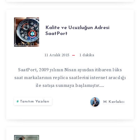
KALITE
Kalite ve Ucuzluğun Adresi
SaatPort
VE
UCUZLUĞUN
11 Aralık 2015
1
dakika
ADRESI
SaatPort, 2009 yılının Nisan ayından itibaren lüks
saat markalarının replica saatlerini internet aracılığı
SAATPORT
ile satışa sunmaya başlamıştır….
Tanıtım Yazıları
M. Kavlakcı