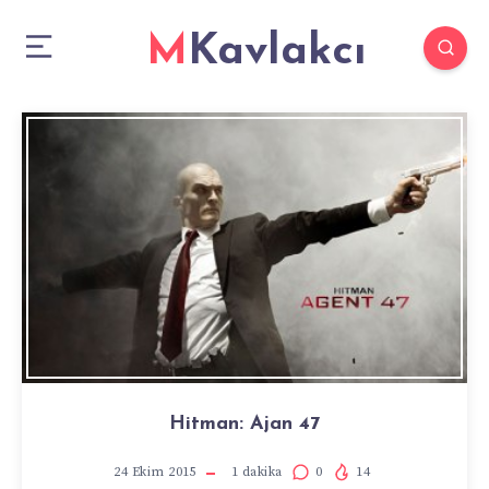
MKavlakcı
Hitman: Ajan 47
24 Ekim 2015
1
dakika
0
14