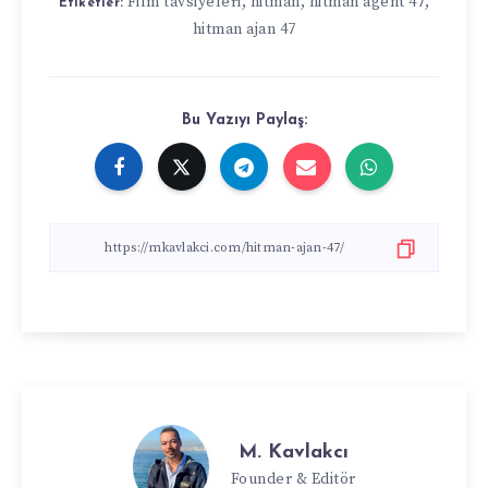
Film tavsiyeleri
,
hitman
,
hitman agent 47
,
Etiketler:
hitman ajan 47
Bu Yazıyı Paylaş:
M. Kavlakcı
Founder & Editör