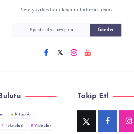
Yeni yazılardan ilk senin haberin olsun.
Gönder
Bulutu
Takip Et!
im
Kitaplık
Twitter
Facebook
Inst
Beni
Beni
Fotoğraf
Teknoloji
Videolar
Takip
Takip
Et!
Et!