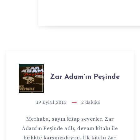
ZAR
Zar Adam’ın Peşinde
ADAM’IN
PEŞINDE
19 Eylül 2015
2
dakika
Merhaba, sayın kitap severler. Zar
Adam’ın Peşinde adlı, devam kitabı ile
birlikte karşınızdayım. İlk kitabı Zar