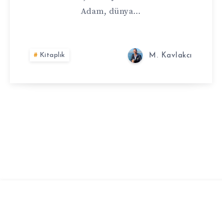
Adam, dünya…
Kitaplık
M. Kavlakcı