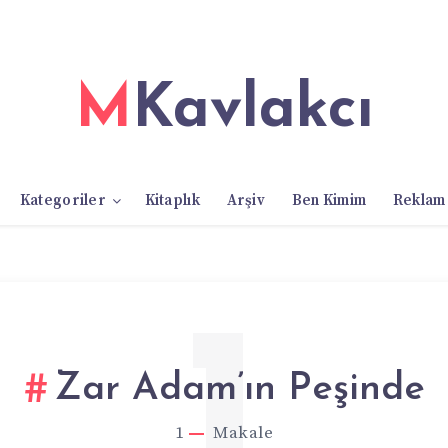
MKavlakcı
Kategoriler
Kitaplık
Arşiv
Ben Kimim
Reklam
1
Zar Adam’ın Peşinde
1
Makale