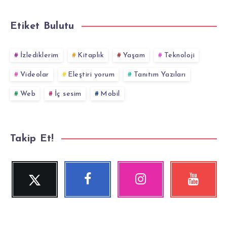
Etiket Bulutu
İzlediklerim
Kitaplık
Yaşam
Teknoloji
Videolar
Eleştiri yorum
Tanıtım Yazıları
Web
İç sesim
Mobil
Takip Et!
Twitter
Facebook
Instagram
YouTube
Beni
Beni
Fotoğraflarımız!
Videolara
Takip
Takip
göz
Et!
Et!
at!