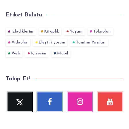
Etiket Bulutu
İzlediklerim
Kitaplık
Yaşam
Teknoloji
Videolar
Eleştiri yorum
Tanıtım Yazıları
Web
İç sesim
Mobil
Takip Et!
Twitter
Facebook
Instagram
YouTube
Beni
Beni
Fotoğraflarımız!
Videolara
Takip
Takip
göz
Et!
Et!
at!