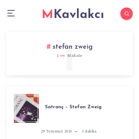
MKavlakcı
1
stefan zweig
1
Makale
SATRANÇ
Satranç – Stefan Zweig
–
STEFAN
29 Temmuz 2015
1
dakika