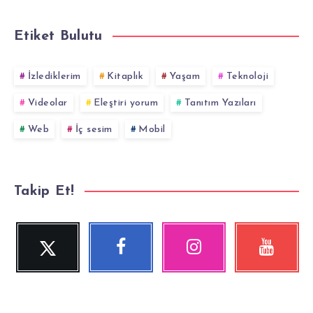
Etiket Bulutu
İzlediklerim
Kitaplık
Yaşam
Teknoloji
Videolar
Eleştiri yorum
Tanıtım Yazıları
Web
İç sesim
Mobil
Takip Et!
Twitter
Facebook
Instagram
YouTube
Beni
Beni
Fotoğraflarımız!
Videolara
Takip
Takip
göz
Et!
Et!
at!