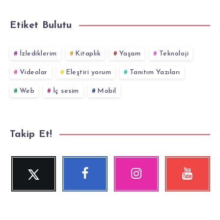
Etiket Bulutu
İzlediklerim
Kitaplık
Yaşam
Teknoloji
Videolar
Eleştiri yorum
Tanıtım Yazıları
Web
İç sesim
Mobil
Takip Et!
Twitter
Facebook
Instagram
YouTube
Beni
Beni
Fotoğraflarımız!
Videolara
Takip
Takip
göz
Et!
Et!
at!