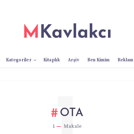
MKavlakcı
Kategoriler
Kitaplık
Arşiv
Ben Kimim
Reklam
1
OTA
1
Makale