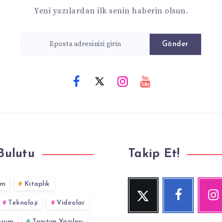
Yeni yazılardan ilk senin haberin olsun.
Gönder
Bulutu
Takip Et!
im
Kitaplık
Twitter
Facebook
Inst
Beni
Beni
Fotoğraf
Teknoloji
Videolar
Takip
Takip
Et!
Et!
yorum
Tanıtım Yazıları