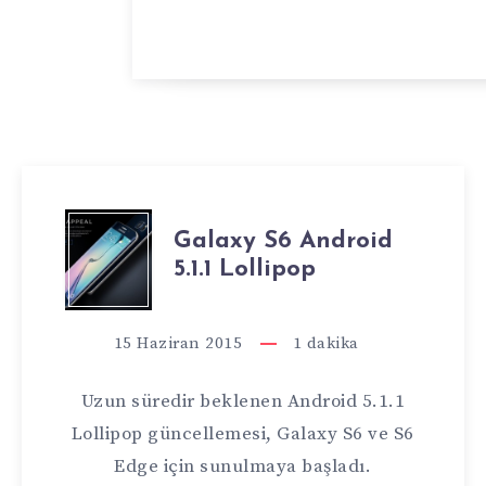
GALAXY
Galaxy S6 Android
5.1.1 Lollipop
S6
ANDROID
15 Haziran 2015
1
dakika
5.1.1
Uzun süredir beklenen Android 5.1.1
LOLLIPOP
Lollipop güncellemesi, Galaxy S6 ve S6
Edge için sunulmaya başladı.