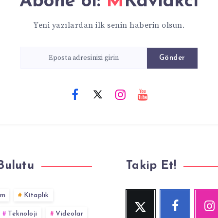
Abone ol:
MKavlakcı
Yeni yazılardan ilk senin haberin olsun.
Gönder
Bulutu
Takip Et!
im
Kitaplık
Twitter
Facebook
Inst
Beni
Beni
Fotoğraf
Teknoloji
Videolar