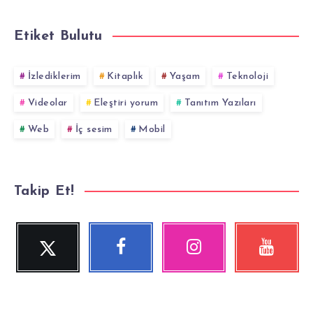
Etiket Bulutu
İzlediklerim
Kitaplık
Yaşam
Teknoloji
Videolar
Eleştiri yorum
Tanıtım Yazıları
Web
İç sesim
Mobil
Takip Et!
Twitter
Facebook
Instagram
YouTube
Beni
Beni
Fotoğraflarımız!
Videolara
Takip
Takip
göz
Et!
Et!
at!