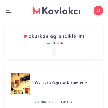
MKavlakcı
1
okurken öğrendiklerim
1
Makale
OKURKEN
Okurken Öğrendiklerim #02
ÖĞRENDIKLERI
#02
7 Kasım 2015
1
dakika