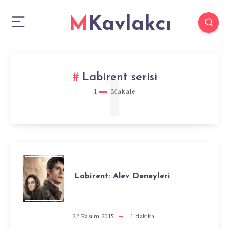
MKavlakcı
1
Labirent serisi
1
Makale
LABIRENT:
Labirent: Alev Deneyleri
ALEV
DENEYLERI
22 Kasım 2015
1
dakika