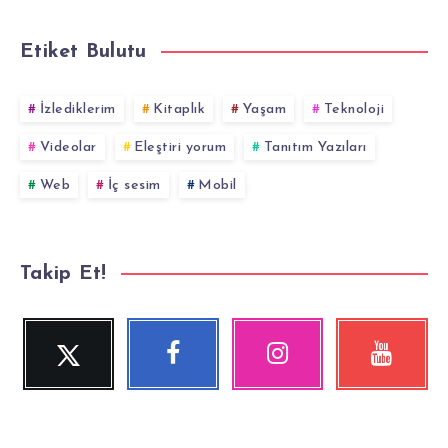
Etiket Bulutu
İzlediklerim
Kitaplık
Yaşam
Teknoloji
Videolar
Eleştiri yorum
Tanıtım Yazıları
Web
İç sesim
Mobil
Takip Et!
Twitter
Facebook
Instagram
YouTube
Beni
Beni
Fotoğraflarımız!
Videolara
Takip
Takip
göz
Et!
Et!
at!