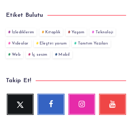
Etiket Bulutu
İzlediklerim
Kitaplık
Yaşam
Teknoloji
Videolar
Eleştiri yorum
Tanıtım Yazıları
Web
İç sesim
Mobil
Takip Et!
Twitter
Facebook
Instagram
YouTube
Beni
Beni
Fotoğraflarımız!
Videolara
Takip
Takip
göz
Et!
Et!
at!