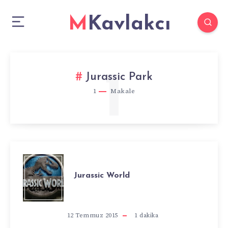
MKavlakcı
1
Jurassic Park
1
Makale
JURASSIC
Jurassic World
WORLD
12 Temmuz 2015
1
dakika