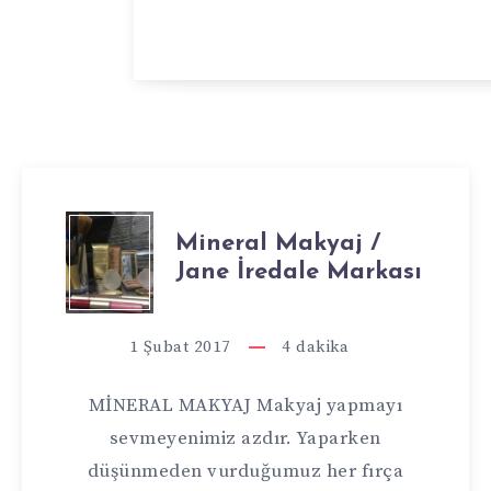
MINERAL
Mineral Makyaj /
Jane İredale Markası
MAKYAJ
/
1 Şubat 2017
4
dakika
JANE
MİNERAL MAKYAJ Makyaj yapmayı
İREDALE
sevmeyenimiz azdır. Yaparken
düşünmeden vurduğumuz her fırça