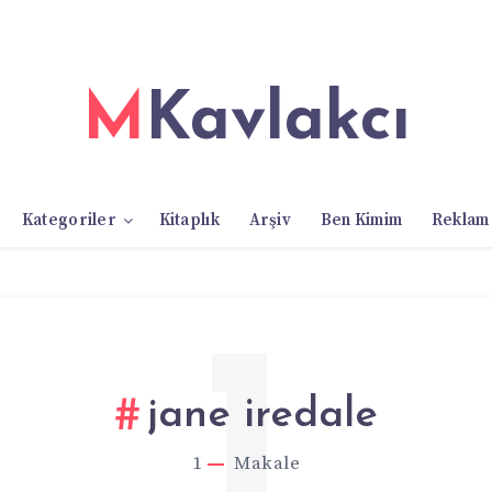
MKavlakcı
Kategoriler
Kitaplık
Arşiv
Ben Kimim
Reklam
1
jane iredale
1
Makale