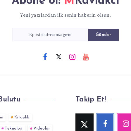
Abone ol:
MKavlakcı
Yeni yazılardan ilk senin haberin olsun.
Gönder
Bulutu
Takip Et!
im
Kitaplık
Twitter
Facebook
Inst
Beni
Beni
Fotoğraf
Teknoloji
Videolar