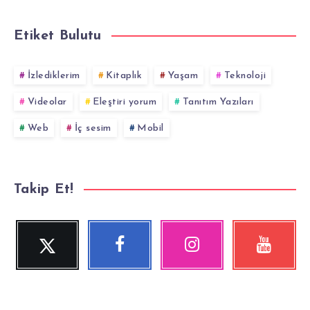
Etiket Bulutu
İzlediklerim
Kitaplık
Yaşam
Teknoloji
Videolar
Eleştiri yorum
Tanıtım Yazıları
Web
İç sesim
Mobil
Takip Et!
Twitter
Facebook
Instagram
YouTube
Beni
Beni
Fotoğraflarımız!
Videolara
Takip
Takip
göz
Et!
Et!
at!