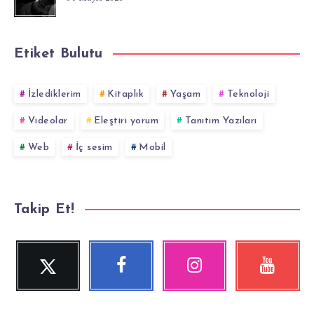
Etiket Bulutu
İzlediklerim
Kitaplık
Yaşam
Teknoloji
Videolar
Eleştiri yorum
Tanıtım Yazıları
Web
İç sesim
Mobil
Takip Et!
Twitter
Facebook
Instagram
YouTube
Beni
Beni
Fotoğraflarımız!
Videolara
Takip
Takip
göz
Et!
Et!
at!