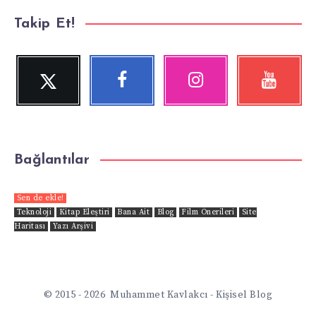
Takip Et!
Twitter
Facebook
Instagram
YouTube
Beni
Beni
Fotoğraflarımız!
Videolara
Takip
Takip
göz
Et!
Et!
at!
Bağlantılar
Sen de ekle!
Teknoloji
Kitap Eleştiri
Bana Ait
Blog
Film Önerileri
Site
Haritası
Yazı Arşivi
© 2015 - 2026 Muhammet Kavlakcı - Kişisel Blog