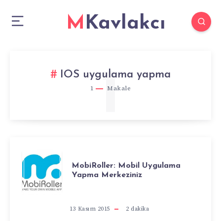
MKavlakcı
1
IOS uygulama yapma
1
Makale
MOBIROLLER:
MobiRoller: Mobil Uygulama
Yapma Merkeziniz
MOBIL
UYGULAMA
13 Kasım 2015
2
dakika