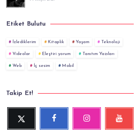
Etiket Bulutu
İzlediklerim
Kitaplık
Yaşam
Teknoloji
Videolar
Eleştiri yorum
Tanıtım Yazıları
Web
İç sesim
Mobil
Takip Et!
Twitter
Facebook
Instagram
YouTube
Beni
Beni
Fotoğraflarımız!
Videolara
Takip
Takip
göz
Et!
Et!
at!