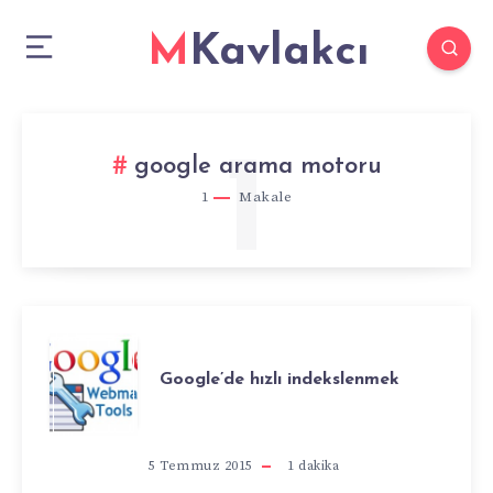
MKavlakcı
1
google arama motoru
1
Makale
GOOGLE’DE
Google’de hızlı indekslenmek
HIZLI
INDEKSLENMEK
5 Temmuz 2015
1
dakika