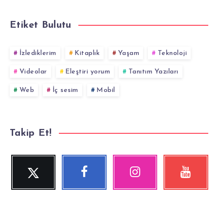
Etiket Bulutu
İzlediklerim
Kitaplık
Yaşam
Teknoloji
Videolar
Eleştiri yorum
Tanıtım Yazıları
Web
İç sesim
Mobil
Takip Et!
Twitter
Facebook
Instagram
YouTube
Beni
Beni
Fotoğraflarımız!
Videolara
Takip
Takip
göz
Et!
Et!
at!