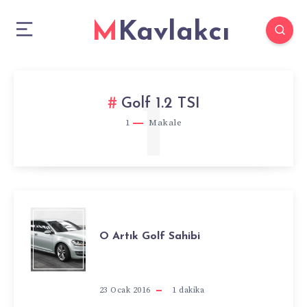
MKavlakcı
1
Golf 1.2 TSI
1
Makale
O
O Artık Golf Sahibi
ARTIK
GOLF
23 Ocak 2016
1
dakika