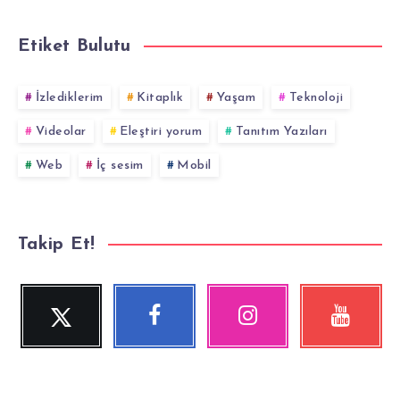
Etiket Bulutu
İzlediklerim
Kitaplık
Yaşam
Teknoloji
Videolar
Eleştiri yorum
Tanıtım Yazıları
Web
İç sesim
Mobil
Takip Et!
Twitter
Facebook
Instagram
YouTube
Beni
Beni
Fotoğraflarımız!
Videolara
Takip
Takip
göz
Et!
Et!
at!