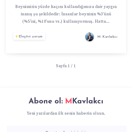
KULLANIYORUM
Beynimizin yüzde kaçını kullandığımıza dair yaygın
inanış şu şekildedir: İnsanlar beyninin %3’ünü
(%5’ini, %10’unu vs.) kullanıyormuş. Hatta…
Eleştiri yorum
M. Kavlakcı
Sayfa 1 / 1
Abone ol:
MKavlakcı
Yeni yazılardan ilk senin haberin olsun.