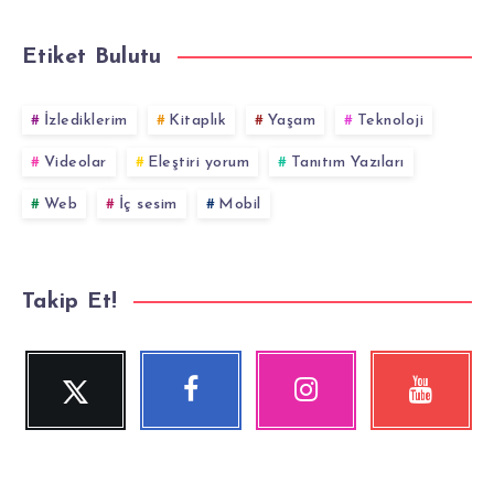
Etiket Bulutu
İzlediklerim
Kitaplık
Yaşam
Teknoloji
Videolar
Eleştiri yorum
Tanıtım Yazıları
Web
İç sesim
Mobil
Takip Et!
Twitter
Facebook
Instagram
YouTube
Beni
Beni
Fotoğraflarımız!
Videolara
Takip
Takip
göz
Et!
Et!
at!