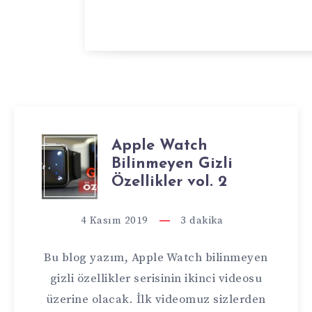
Apple Watch
APPLE
Bilinmeyen Gizli
WATCH
Özellikler vol. 2
BILINMEYEN
4 Kasım 2019
3
dakika
GIZLI
Bu blog yazım, Apple Watch bilinmeyen
ÖZELLIKLER
gizli özellikler serisinin ikinci videosu
üzerine olacak. İlk videomuz sizlerden