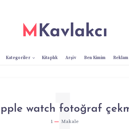
MKavlakcı
Kategoriler
Kitaplık
Arşiv
Ben Kimim
Reklam
1
pple watch fotoğraf çek
1
Makale