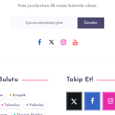
Yeni yazılardan ilk senin haberin olsun.
Gönder
Bulutu
Takip Et!
im
Kitaplık
Twitter
Facebook
Inst
Beni
Beni
Fotoğraf
Teknoloji
Videolar
Takip
Takip
Et!
Et!
yorum
Tanıtım Yazıları