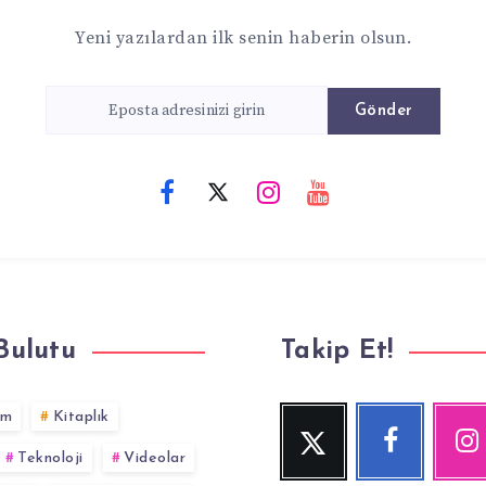
Yeni yazılardan ilk senin haberin olsun.
Gönder
Bulutu
Takip Et!
im
Kitaplık
Twitter
Facebook
Inst
Beni
Beni
Fotoğraf
Teknoloji
Videolar
Takip
Takip