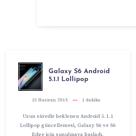
GALAXY
Galaxy S6 Android
5.1.1 Lollipop
S6
ANDROID
15 Haziran 2015
1
dakika
5.1.1
Uzun süredir beklenen Android 5.1.1
LOLLIPOP
Lollipop güncellemesi, Galaxy S6 ve S6
Edge için sunulmaya başladı.