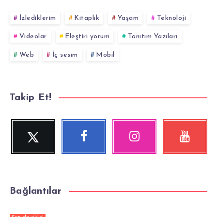
İzlediklerim
Kitaplık
Yaşam
Teknoloji
Videolar
Eleştiri yorum
Tanıtım Yazıları
Web
İç sesim
Mobil
Takip Et!
Twitter
Facebook
Instagram
YouTube
Beni
Beni
Fotoğraflarımız!
Videolara
Takip
Takip
göz
Et!
Et!
at!
Bağlantılar