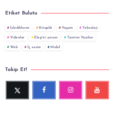
Etiket Bulutu
İzlediklerim
Kitaplık
Yaşam
Teknoloji
Videolar
Eleştiri yorum
Tanıtım Yazıları
Web
İç sesim
Mobil
Takip Et!
Twitter
Facebook
Instagram
YouTube
Beni
Beni
Fotoğraflarımız!
Videolara
Takip
Takip
göz
Et!
Et!
at!