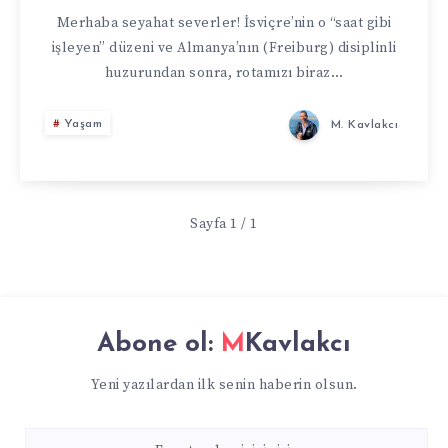
ZÜRIH’TEN
Merhaba seyahat severler! İsviçre’nin o “saat gibi
işleyen” düzeni ve Almanya’nın (Freiburg) disiplinli
COLMAR’A
huzurundan sonra, rotamızı biraz…
BIR
Yaşam
M. Kavlakcı
MASAL
YOLCULUĞU
Sayfa 1 / 1
Abone ol:
MKavlakcı
Yeni yazılardan ilk senin haberin olsun.