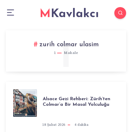
MKavlakcı
1
zurih colmar ulasim
1
Makale
ALSACE
Alsace Gezi Rehberi: Zürih’ten
Colmar’a Bir Masal Yolculuğu
GEZI
REHBERI:
18 Şubat 2026
4
dakika