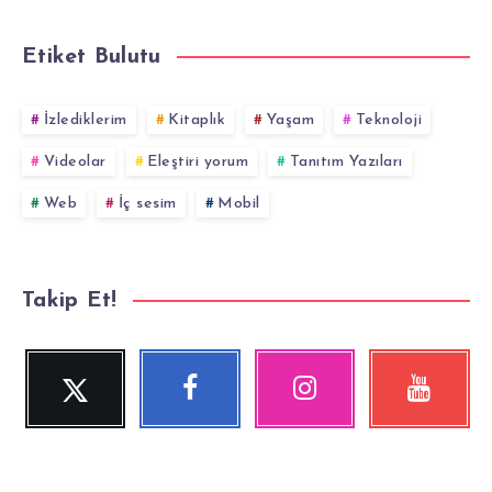
Etiket Bulutu
İzlediklerim
Kitaplık
Yaşam
Teknoloji
Videolar
Eleştiri yorum
Tanıtım Yazıları
Web
İç sesim
Mobil
Takip Et!
Twitter
Facebook
Instagram
YouTube
Beni
Beni
Fotoğraflarımız!
Videolara
Takip
Takip
göz
Et!
Et!
at!