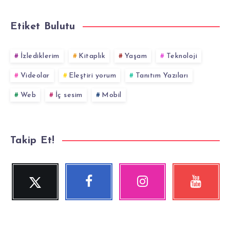
Etiket Bulutu
İzlediklerim
Kitaplık
Yaşam
Teknoloji
Videolar
Eleştiri yorum
Tanıtım Yazıları
Web
İç sesim
Mobil
Takip Et!
Twitter
Facebook
Instagram
YouTube
Beni
Beni
Fotoğraflarımız!
Videolara
Takip
Takip
göz
Et!
Et!
at!