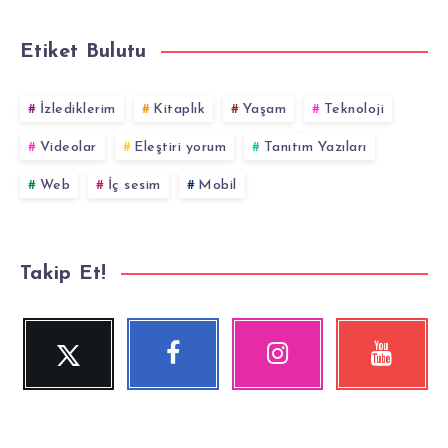
Etiket Bulutu
İzlediklerim
Kitaplık
Yaşam
Teknoloji
Videolar
Eleştiri yorum
Tanıtım Yazıları
Web
İç sesim
Mobil
Takip Et!
Twitter
Facebook
Instagram
YouTube
Beni
Beni
Fotoğraflarımız!
Videolara
Takip
Takip
göz
Et!
Et!
at!