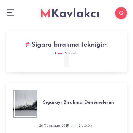
MKavlakcı
1
Sigara bırakma tekniğim
1
Makale
SIGARAYI
Sigarayı Bırakma Denemelerim
BIRAKMA
DENEMELERIM
26 Temmuz 2015
2
dakika