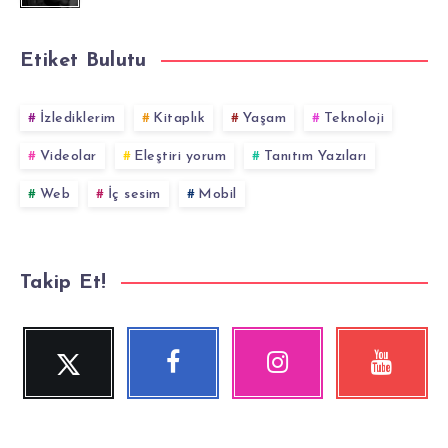
Etiket Bulutu
İzlediklerim
Kitaplık
Yaşam
Teknoloji
Videolar
Eleştiri yorum
Tanıtım Yazıları
Web
İç sesim
Mobil
Takip Et!
Twitter
Facebook
Instagram
YouTube
Beni
Beni
Fotoğraflarımız!
Videolara
Takip
Takip
göz
Et!
Et!
at!