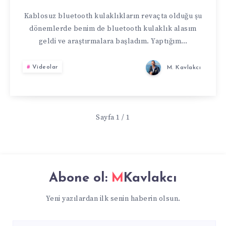
TWS:
Kablosuz bluetooth kulaklıkların revaçta olduğu şu
dönemlerde benim de bluetooth kulaklık alasım
KABLOSUZ
geldi ve araştırmalara başladım. Yaptığım…
BLUETOOTH
Videolar
M. Kavlakcı
KULAKLIK
İNCELEME
Sayfa 1 / 1
Abone ol:
MKavlakcı
Yeni yazılardan ilk senin haberin olsun.