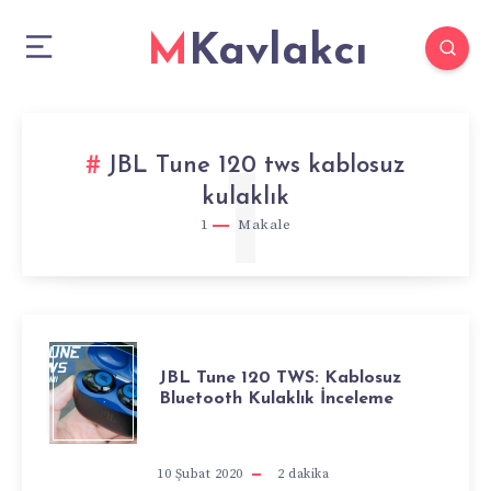
MKavlakcı
JBL Tune 120 tws kablosuz
1
kulaklık
1
Makale
JBL
JBL Tune 120 TWS: Kablosuz
Bluetooth Kulaklık İnceleme
TUNE
120
10 Şubat 2020
2
dakika