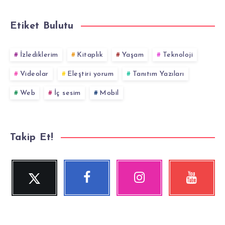
Etiket Bulutu
İzlediklerim
Kitaplık
Yaşam
Teknoloji
Videolar
Eleştiri yorum
Tanıtım Yazıları
Web
İç sesim
Mobil
Takip Et!
Twitter
Facebook
Instagram
YouTube
Beni
Beni
Fotoğraflarımız!
Videolara
Takip
Takip
göz
Et!
Et!
at!