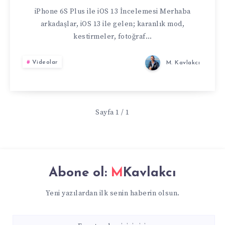
GELEN
iPhone 6S Plus ile iOS 13 İncelemesi Merhaba
arkadaşlar, iOS 13 ile gelen; karanlık mod,
YENI
kestirmeler, fotoğraf…
ÖZELLIKLERI
Videolar
M. Kavlakcı
IPHONE
6S
Sayfa 1 / 1
PLUS
ILE
Abone ol:
MKavlakcı
TEST
Yeni yazılardan ilk senin haberin olsun.
ETTIK