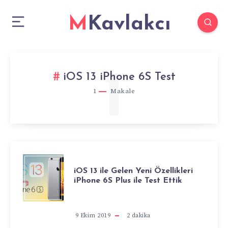
MKavlakcı
1
iOS 13 iPhone 6S Test
1
Makale
IOS
iOS 13 ile Gelen Yeni Özellikleri
iPhone 6S Plus ile Test Ettik
13
ILE
9 Ekim 2019
2
dakika