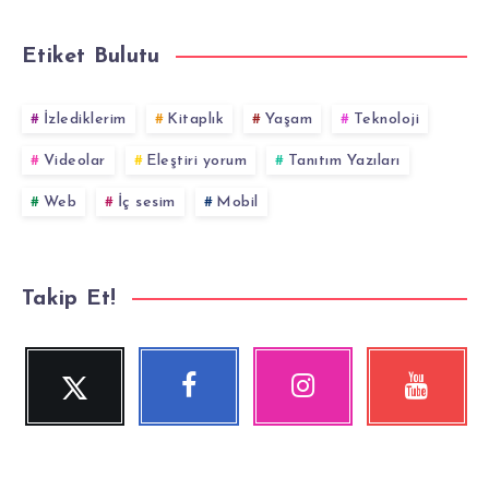
Etiket Bulutu
İzlediklerim
Kitaplık
Yaşam
Teknoloji
Videolar
Eleştiri yorum
Tanıtım Yazıları
Web
İç sesim
Mobil
Takip Et!
Twitter
Facebook
Instagram
YouTube
Beni
Beni
Fotoğraflarımız!
Videolara
Takip
Takip
göz
Et!
Et!
at!