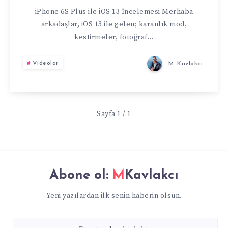
GELEN
iPhone 6S Plus ile iOS 13 İncelemesi Merhaba
arkadaşlar, iOS 13 ile gelen; karanlık mod,
YENI
kestirmeler, fotoğraf…
ÖZELLIKLERI
Videolar
M. Kavlakcı
IPHONE
6S
Sayfa 1 / 1
PLUS
ILE
Abone ol:
MKavlakcı
TEST
Yeni yazılardan ilk senin haberin olsun.
ETTIK