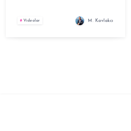
ÖZELLIKLERI
IPHONE
Videolar
M. Kavlakcı
6S
PLUS
ILE
TEST
ETTIK