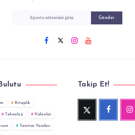
Gönder
Bulutu
Takip Et!
im
Kitaplık
Twitter
Facebook
Inst
Beni
Beni
Fotoğraf
Teknoloji
Videolar
Takip
Takip
Et!
Et!
yorum
Tanıtım Yazıları