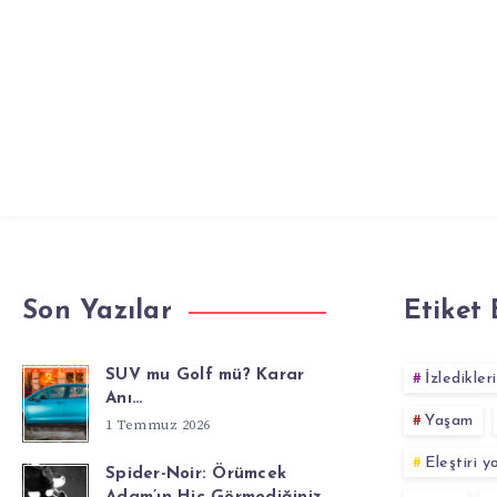
Son Yazılar
Etiket 
SUV mu Golf mü? Karar
İzledikler
Anı…
Yaşam
1 Temmuz 2026
Eleştiri 
Spider-Noir: Örümcek