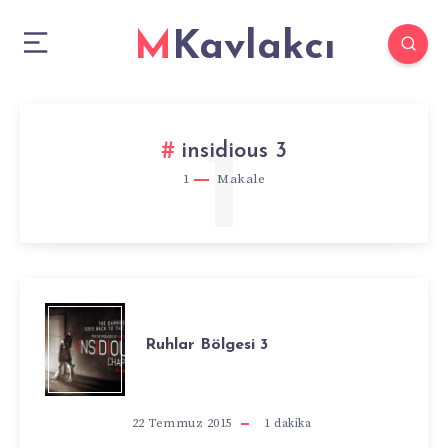
MKavlakcı
1
insidious 3
1
Makale
RUHLAR
Ruhlar Bölgesi 3
BÖLGESI
3
22 Temmuz 2015
1
dakika