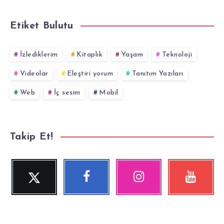
Etiket Bulutu
İzlediklerim
Kitaplık
Yaşam
Teknoloji
Videolar
Eleştiri yorum
Tanıtım Yazıları
Web
İç sesim
Mobil
Takip Et!
Twitter
Facebook
Instagram
YouTube
Beni
Beni
Fotoğraflarımız!
Videolara
Takip
Takip
göz
Et!
Et!
at!