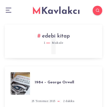
MKavlakcı
1
edebi kitap
1
Makale
1984
1984 – George Orwell
–
GEORGE
25 Temmuz 2015
2
dakika