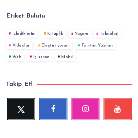
Etiket Bulutu
İzlediklerim
Kitaplık
Yaşam
Teknoloji
Videolar
Eleştiri yorum
Tanıtım Yazıları
Web
İç sesim
Mobil
Takip Et!
Twitter
Facebook
Instagram
YouTube
Beni
Beni
Fotoğraflarımız!
Videolara
Takip
Takip
göz
Et!
Et!
at!