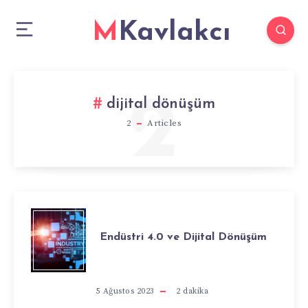
MKavlakcı
2
dijital dönüşüm
2
Articles
ENDÜSTRI
Endüstri 4.0 ve Dijital Dönüşüm
4.0
VE
5 Ağustos 2023
2
dakika