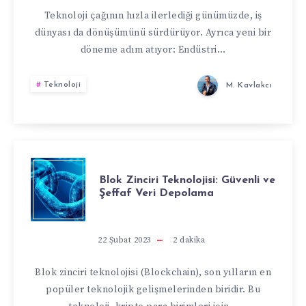
DIJITAL
Teknoloji çağının hızla ilerlediği günümüzde, iş
dünyası da dönüşümünü sürdürüyor. Ayrıca yeni bir
DÖNÜŞÜM
döneme adım atıyor: Endüstri…
Teknoloji
M. Kavlakcı
BLOK
Blok Zinciri Teknolojisi: Güvenli ve
Şeffaf Veri Depolama
ZINCIRI
TEKNOLOJISI:
22 Şubat 2023
2
dakika
GÜVENLI
Blok zinciri teknolojisi (Blockchain), son yılların en
popüler teknolojik gelişmelerinden biridir. Bu