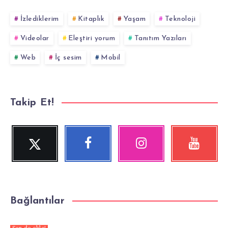
İzlediklerim
Kitaplık
Yaşam
Teknoloji
Videolar
Eleştiri yorum
Tanıtım Yazıları
Web
İç sesim
Mobil
Takip Et!
Twitter
Facebook
Instagram
YouTube
Beni
Beni
Fotoğraflarımız!
Videolara
Takip
Takip
göz
Et!
Et!
at!
Bağlantılar