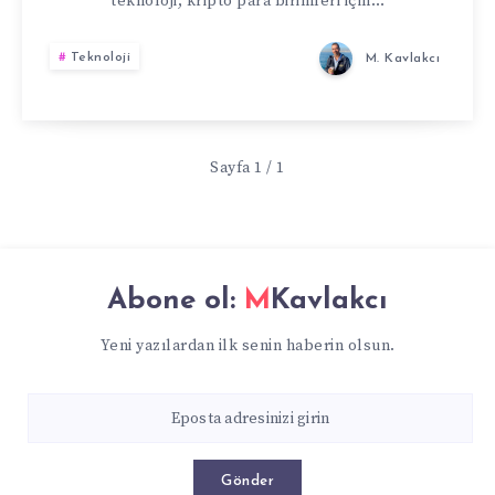
VE
teknoloji, kripto para birimleri için…
ŞEFFAF
Teknoloji
M. Kavlakcı
VERI
DEPOLAMA
Sayfa 1 / 1
Abone ol:
MKavlakcı
Yeni yazılardan ilk senin haberin olsun.
Gönder