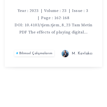
DIGITAL
Year : 2023 | Volume : 23 | Issue : 3
GAMES
| Page : 162-168
DOI: 10.4103/tjem.tjem_8_23 Tam Metin
ON
PDF The effects of playing digital…
CHILDREN’S
PAIN,
Bilimsel Çalışmalarım
M. Kavlakcı
FEAR,
AND
ANXIETY
LEVELS