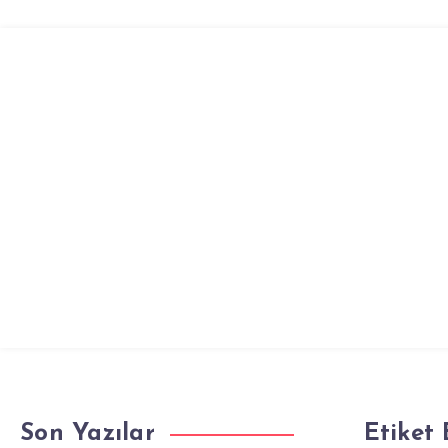
DURING
SUTURING:
A
RANDOMIZED
CONTROLLED
STUDY
Son Yazılar
Etiket 