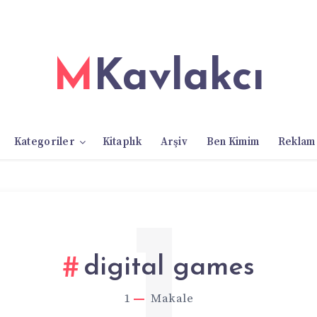
MKavlakcı
Kategoriler
Kitaplık
Arşiv
Ben Kimim
Reklam
1
digital games
1
Makale