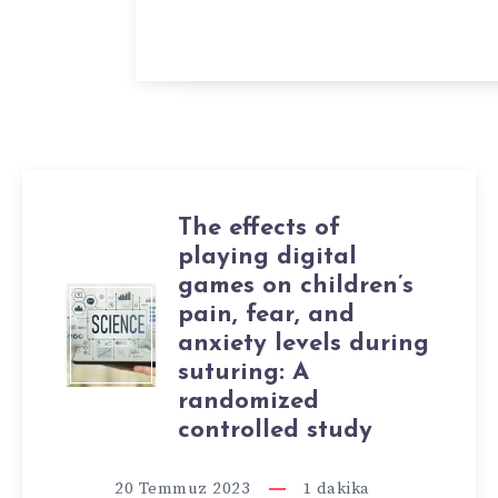
The effects of
playing digital
games on children’s
THE
pain, fear, and
anxiety levels during
EFFECTS
suturing: A
randomized
OF
controlled study
PLAYING
20 Temmuz 2023
1
dakika