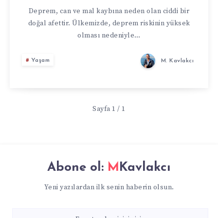
DEPREME
Deprem, can ve mal kaybına neden olan ciddi bir
doğal afettir. Ülkemizde, deprem riskinin yüksek
DAYANIKLI
olması nedeniyle…
HALE
Yaşam
M. Kavlakcı
GETIRILMESI
VE
Sayfa 1 / 1
DEPREM
SONRASI
Abone ol:
MKavlakcı
YAPILACAKLAR
Yeni yazılardan ilk senin haberin olsun.