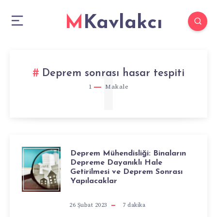
MKavlakcı
1
Deprem sonrası hasar tespiti
1
Makale
Deprem Mühendisliği: Binaların
DEPREM
Depreme Dayanıklı Hale
Getirilmesi ve Deprem Sonrası
MÜHENDISLIĞI:
Yapılacaklar
BINALARIN
26 Şubat 2023
7
dakika