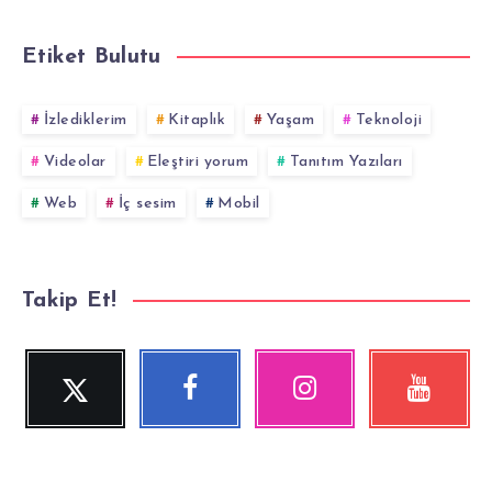
Etiket Bulutu
İzlediklerim
Kitaplık
Yaşam
Teknoloji
Videolar
Eleştiri yorum
Tanıtım Yazıları
Web
İç sesim
Mobil
Takip Et!
Twitter
Facebook
Instagram
YouTube
Beni
Beni
Fotoğraflarımız!
Videolara
Takip
Takip
göz
Et!
Et!
at!