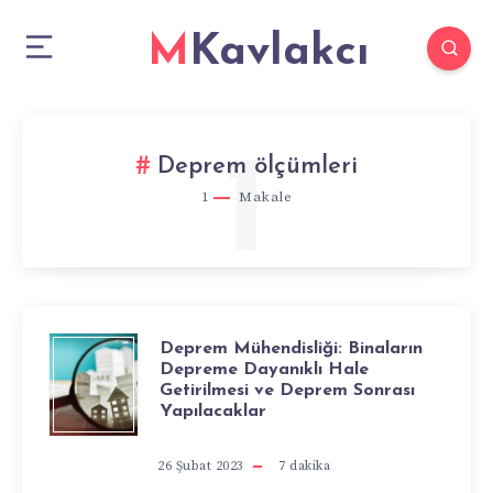
MKavlakcı
1
Deprem ölçümleri
1
Makale
Deprem Mühendisliği: Binaların
DEPREM
Depreme Dayanıklı Hale
Getirilmesi ve Deprem Sonrası
MÜHENDISLIĞI:
Yapılacaklar
BINALARIN
26 Şubat 2023
7
dakika