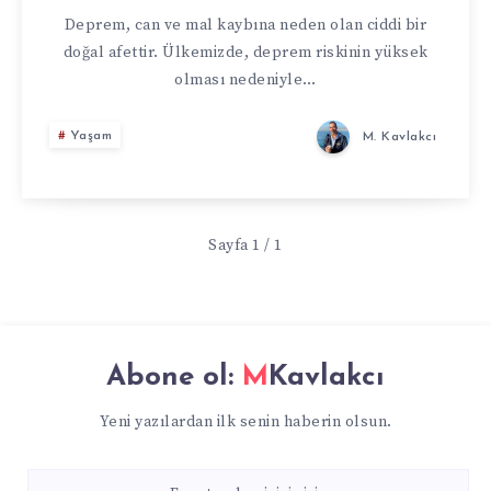
DEPREME
Deprem, can ve mal kaybına neden olan ciddi bir
doğal afettir. Ülkemizde, deprem riskinin yüksek
DAYANIKLI
olması nedeniyle…
HALE
Yaşam
M. Kavlakcı
GETIRILMESI
VE
Sayfa 1 / 1
DEPREM
SONRASI
Abone ol:
MKavlakcı
YAPILACAKLAR
Yeni yazılardan ilk senin haberin olsun.