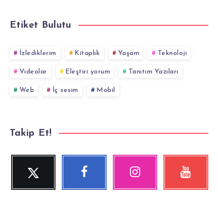
Etiket Bulutu
İzlediklerim
Kitaplık
Yaşam
Teknoloji
Videolar
Eleştiri yorum
Tanıtım Yazıları
Web
İç sesim
Mobil
Takip Et!
Twitter
Facebook
Instagram
YouTube
Beni
Beni
Fotoğraflarımız!
Videolara
Takip
Takip
göz
Et!
Et!
at!