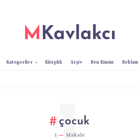
MKavlakcı
Kategoriler
Kitaplık
Arşiv
Ben Kimim
Reklam
1
çocuk
1
Makale