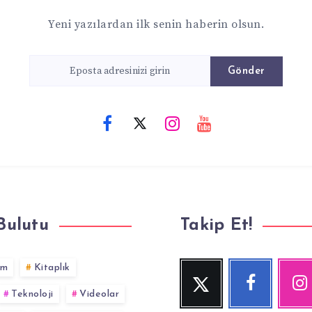
Yeni yazılardan ilk senin haberin olsun.
Gönder
Bulutu
Takip Et!
im
Kitaplık
Twitter
Facebook
Inst
Beni
Beni
Fotoğraf
Teknoloji
Videolar
Takip
Takip