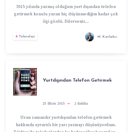
GETIRMEK
2015 yılında yazmış olduğum yurt dışından telefon
getirmek konulu yazım hiç düşünmediğim kadar çok
2019
ilgi gördü. Dilerseniz…
Teknoloji
M. Kavlakcı
YURTDIŞINDAN
Yurtdışından Telefon Getirmek
TELEFON
GETIRMEK
25 Ekim 2015
2
dakika
Uzun zamandır yurtdışından telefon getirmek
hakkında ayrıntılı bir yazı yazmayı düşünüyordum.