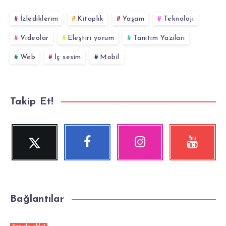
İzlediklerim
Kitaplık
Yaşam
Teknoloji
Videolar
Eleştiri yorum
Tanıtım Yazıları
Web
İç sesim
Mobil
Takip Et!
Twitter
Facebook
Instagram
YouTube
Beni
Beni
Fotoğraflarımız!
Videolara
Takip
Takip
göz
Et!
Et!
at!
Bağlantılar